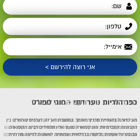
הכנה לגיוס - פרויקט הכנה לצה"ל
פעילויות המיועדת לשכבות יא' יב' המועברות ע"י מד"ן (מדריך נוער).
החניכים מקבלים מידע הרלוונטי להם, הכנה מנטאלית לקראת גיוס, מפגש
עם בעלי תפקידים, ביקורים בבסיסים צבאיים, יציאה לגדנ"ע ועוד. פרויקט