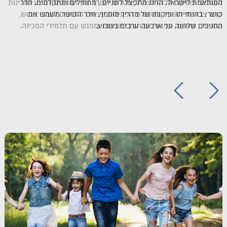
מעגלים: פרויקט הכנה לצה"ל, מטרתו לעודד את החניכים להגיע למכינות
קדם צבאיות דתיות. במסגרת הפעילות יוצאים החניכים לערבי גיבוש,
מסעות , טיולים, מפגשי שבתות בישיבות ומפגש עם תלמידי המכינה.