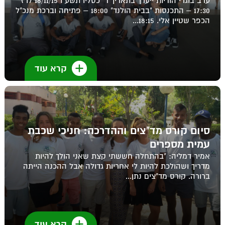
ערב בוגרי הודיות ייערך בתאריך ד' כסליו תשע"ו 18/11/15 לו"ז
17:30 – התכנסות "בבית הולנד" 18:00 – פתיחה וברכת מנכ"ל
הכפר שטיין אלי. 18:15...
קרא עוד
סיום קורס מד"צים וההדרכה: חניכי שכבת
עמית מספרים
אמיר דמליה: "בהתחלה חששתי קצת שאני הולך להיות
מדריך ושהולכת להיות לי אחריות גדולה אבל ההכנה הייתה
ברורה. קורס מד"צים נתן...
קרא עוד