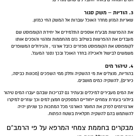
3. הודיות – משק סגור
שאריות המזון מחדר האוכל עוברות אל המשק החי כמזון.
את ההפרשות מבע"ח אוספים התלמידים אל יחידת הקומפוסט שם
מעבדים את ההפרשות בשילוב גזם מהחממות ומהנוי והופכים אותו
לקומפוסט את הקומפוסט מפזרים כזבל אורגני , והגידולים המשופרים
משמשים לבישול ולאכילה בחדר האוכל ובכך נסגר המעגל.
4. טיהור מים
בהודיות, מנצלים את מי ההשקיה וחלק ממי השפכים (מכונות כביסה,
כיורים), להשקיה כמים מושבים.
את המים מעבירים למיכלים ובעתיד גם לבריכות שבהם יעברו המים טיהור
ביולוגי בעזרת צמחים ייחודיים המספקים חמצן למים וכך עוזרים למיקרו
אורגניזמים לפרק את החומר האורגני מכל המתכות כך שניתן יהיה
להשתמש בהם להשקיה חקלאית בשטח הפתוח.
מבקרים בחממת צמחי המרפא על פי הרמב"ם