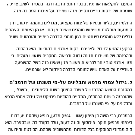
המעבר לחקלאות אורגנית בכפר התפתח בהדרגה במטרה לשלב צריכה
שוטפת של ירקות טריים ונקיים מזה ושמירה על איכות הסביבה מזה.
התלמידים, בליווי ובסיוע של צוות מקצועי, מגדלים בחממה ירקות, תוך
הימנעות מוחלטת משימוש חומרים שאינם מן החי או מן הצומח. הצמחים
גדלים ללא חומרים סינתטיים כגון חומרי הדברה כימיים והורמונים שונים.
הרקע והמניע לגידול ולצריכת ירקות אורגניים בהודיות הוא בהבנה
ובהפנמה של חשיבות תזונה נכונה ובריאה. מחקרים שנעשו מעלים, כי
מזון אורגני טוב יותר לבריאות מאשר מזון שאינו כזה בשל ההשפעה
השלילית על האדם שיש לחומרי הדברה בירקות לא אורגניים.
2. גידול צמחי מרפא ותבלינים על-פי משנתו של הרמב"ם
במסגרת הנושא המרכז של משרד החינוך בשנת הלימודים , תשס"ו,
שהוכרזה כ'שנת הרמב"ם, מתקיים בהודיות פרויקט של גידול צמחי מרפא
ותבלינים על-פי משנתו של הרמב"ם.
הרמב"ם, רבי משה בן מימון (1138 – 1204) מדען, רופא (שהסתייע רבות
בצמחי מרפא) חוקר, פילוסוף והוגה דעות, נולד בקורדובה שבספרד. הוא
היה מגדולי הפוסקים בכל הדורות ומהחשובים שבהם. הבולטת והידועה