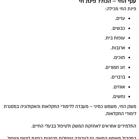
ענף החי – הכולל פינת חי
פינת החי מכילה:
עזים.
כבשים.
עופות בית.
ארנבות.
תוכים.
זוג חמורים.
ברברים.
אווזים.
נחשים.
משק החי, משמש כמיני – מעבדה ללימודי החקלאות והאקולוגיה במסגרת
לימודי החקלאות.
התלמידים אחראים לאחזקת המשק ולטיפול בבעלי החיים.
במקביל משמש המשק גם לעבודה טיפולית פרטנית כפינת ליטוף וטיפול.