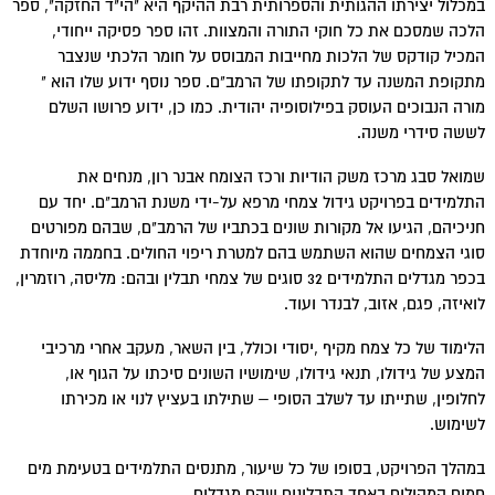
במכלול יצירתו ההגותית והספרותית רבת ההיקף היא "הי"ד החזקה", ספר
הלכה שמסכם את כל חוקי התורה והמצוות. זהו ספר פסיקה ייחודי,
המכיל קודקס של הלכות מחייבות המבוסס על חומר הלכתי שנצבר
מתקופת המשנה עד לתקופתו של הרמב"ם. ספר נוסף ידוע שלו הוא "
מורה הנבוכים העוסק בפילוסופיה יהודית. כמו כן, ידוע פרושו השלם
לששה סידרי משנה.
שמואל סבג מרכז משק הודיות ורכז הצומח אבנר רון, מנחים את
התלמידים בפרויקט גידול צמחי מרפא על-ידי משנת הרמב"ם. יחד עם
חניכיהם, הגיעו אל מקורות שונים בכתביו של הרמב"ם, שבהם מפורטים
סוגי הצמחים שהוא השתמש בהם למטרת ריפוי החולים. בחממה מיוחדת
בכפר מגדלים התלמידים 32 סוגים של צמחי תבלין ובהם: מליסה, רוזמרין,
לואיזה, פגם, אזוב, לבנדר ועוד.
הלימוד של כל צמח מקיף ,יסודי וכולל, בין השאר, מעקב אחרי מרכיבי
המצע של גידולו, תנאי גידולו, שימושיו השונים סיכתו על הגוף או,
לחלופין, שתייתו עד לשלב הסופי – שתילתו בעציץ לנוי או מכירתו
לשימוש.
במהלך הפרויקט, בסופו של כל שיעור, מתנסים התלמידים בטעימת מים
חמים המהולים באחד התבלינים שהם מגדלים.